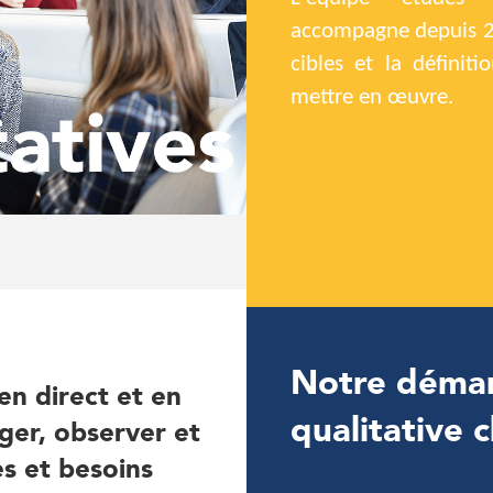
accompagne depuis 20
cibles et la définit
mettre en œuvre.
Notre démarc
en direct et en
qualitative 
oger, observer et
es et besoins