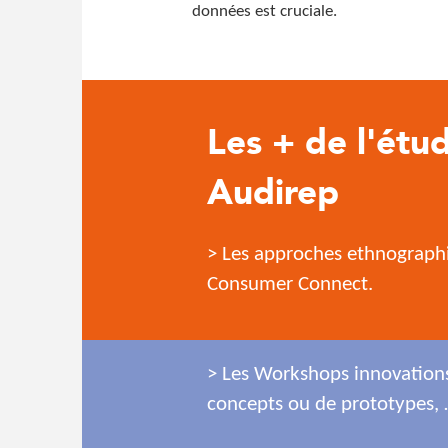
données est cruciale.
Les + de l'étud
Audirep
> Les approches ethnographi
Consumer Connect.
> Les Workshops innovations 
concepts ou de prototypes,