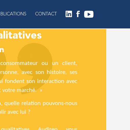
BLICATIONS
CONTACT
litatives
02
03
04
05
n
V’easy
Customer
ChatBot
E-
consommateur ou un client,
mystère
Feedback
communauté
ersonne, avec son histoire, ses
qui fondent son interaction avec
t votre marché.
a, quelle relation pouvons-nous
ir avec lui ?
qualitatives Audirep vous