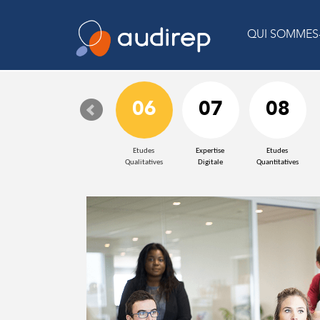
QUI SOMMES
06
07
08
Etudes
Expertise
Etudes
Qualitatives
Digitale
Quantitatives