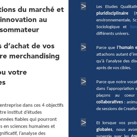
Les Etudes Qualitat
tions du marché et
pluridisciplinaire
(Ma
'innovation au
environnementale, Sc
Sociologique et
Syn
nsommateur
différents univers.
s d’achat de vos
Parce que
l’humain 
attachons autant d’im
tre merchandising
qu’à l’analyse des d
après de vos cibles.
ou votre
es
Parce que notre voca
dans l’appropriation 
plaçons au coeu
collaboratives
: anima
entreprise dans ces 4 objectifs
de sessions de Creativ
tre institut d’études
onnées fiables qui pourront
Et lorsque vos prob
ts en sciences humaines et
globales
, nous avons
nificatif, l’analyse des
synergie avec les
éq