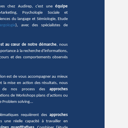
ives chez Audirep, c’est une
équipe
rketing, Psychologie Sociale et
iences du langage et Sémiologie, Etude
ergologie
), avec des spécialistes de
est au cœur de notre démarche
, nous
portance à la recherche d'informations,
iscours et des comportements observés
tion est de vous accompagner au mieux
et la mise en action des résultats, nous
r de nos process des
approches
tions de Workshops plans d’actions ou
e Problem solving...
lématiques requièrent des
approches
 une réelle capacité à travailler en
uipes quantitatives
. Combiner l’étude