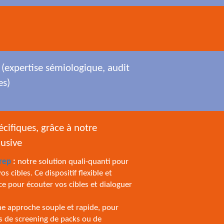
 (expertise sémiologique, audit
es)
cifiques, grâce à notre
lusive
rep
:
notre solution quali-quanti pour
s cibles. Ce dispositif flexible et
ce pour écouter vos cibles et dialoguer
ne approche souple et rapide, pour
rs de screening de packs ou de