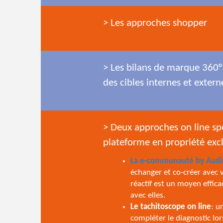
> Les approches shopper
> Les bilans de marque 360°
des cibles internes et extern
> Deux approches on line spé
plateforme en propriété exc
La e-communauté by Audi
échanger et co-créer avec vo
réactif est un moyen effica
avec elles.
Le tachitoscope on line
: u
compléter le diagnostic lo