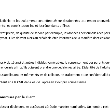
es du fichier et les traitements sont effectués sur des données totalement anony
ts, les panélistes on line et les répondants offlines.
ctif précis, de qualité de service par exemple, les données personnelles des pers
nymat. Elles doivent alors au préalable être informées de la manière dont ces don
nes (- de 16 ans) et autres individus vulnérables, le consentement des parents o
tre fournie afin qu’ils puissent prendre une décision éclairée. L’identité de l’ad
us appliquons les mêmes règles de collecte, de traitement et de confidentialité 
client et à la CNIL dans les 72H après en avoir pris connaissance.
ansmises par le client
dossier dédié dont les accès sont gérés de manière nominative. Un nombre restre