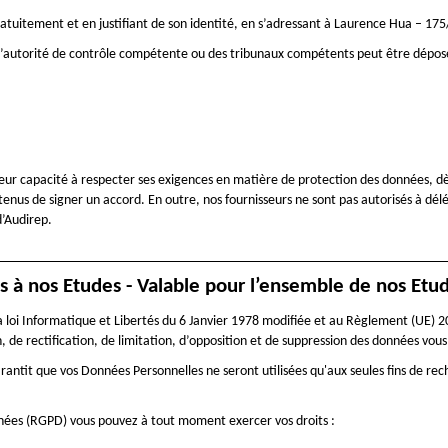
atuitement et en justifiant de son identité, en s’adressant à Laurence Hua – 1
e l’autorité de contrôle compétente ou des tribunaux compétents peut être dépos
 leur capacité à respecter ses exigences en matière de protection des données, 
 tenus de signer un accord. En outre, nos fournisseurs ne sont pas autorisés à d
d’Audirep.
s à nos Etudes - Valable pour l’ensemble de nos Etu
a loi Informatique et Libertés du 6 Janvier 1978 modifiée et au Règlement (UE)
, de rectification, de limitation, d’opposition et de suppression des données vou
ntit que vos Données Personnelles ne seront utilisées qu'aux seules fins de rec
nées (RGPD) vous pouvez à tout moment exercer vos droits :