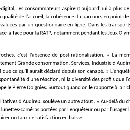
-digital, les consommateurs aspirent aujourd'hui à plus 
la qualité de l'accueil, la cohérence du parcours en point d
e évaluées par un questionnaire en ligne. Dans les transpo
 face-à-face pour la RATP, notamment pendant les Jeux Olym
ches, c'est l'absence de post-rationalisation. « La mém
tement Grande consommation, Services, Industrie d'Audirep.
ue ce qu'il aurait déclaré depuis son canapé. » L'enquête e
ontanéité d'une réaction, ni la diversité des profils que l
pelle Pierre Doignies. Surtout quand on le rapporte à la rich
itatives d'Audirep, soulève un autre atout : « Au-delà du chi
s, lunettes-caméras portées par l'enquêteur ou par l'usager
airer un taux de satisfaction en baisse.