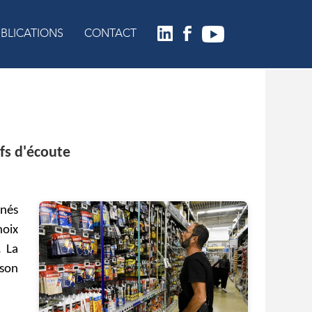
BLICATIONS
CONTACT
ifs d'écoute
enés
hoix
. La
 son