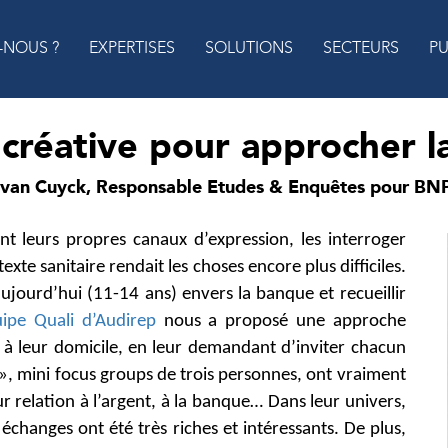
-NOUS ?
EXPERTISES
SOLUTIONS
SECTEURS
PU
réative pour approcher l
 van Cuyck, Responsable Etudes & Enquêtes pour BNP
ont leurs propres canaux d’expression, les interroger
exte sanitaire rendait les choses encore plus difficiles.
aujourd’hui (11-14 ans) envers la banque et recueillir
uipe Quali d’Audirep
nous a proposé une approche
es à leur domicile, en leur demandant d’inviter chacun
», mini focus groups de trois personnes, ont vraiment
eur relation à l’argent, à la banque… Dans leur univers,
s échanges ont été très riches et intéressants. De plus,